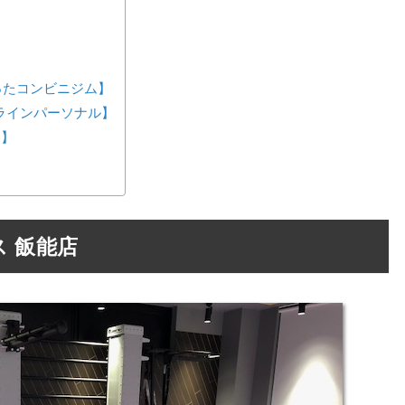
が作ったコンビニジム】
ンラインパーソナル】
ス】
 飯能店