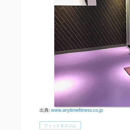
出典:
www.anytimefitness.co.jp
フィットネスジム