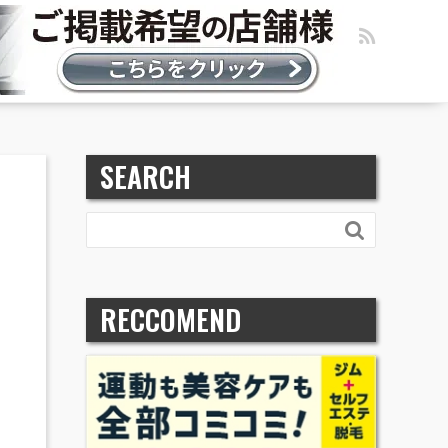
SEARCH

RECCOMEND