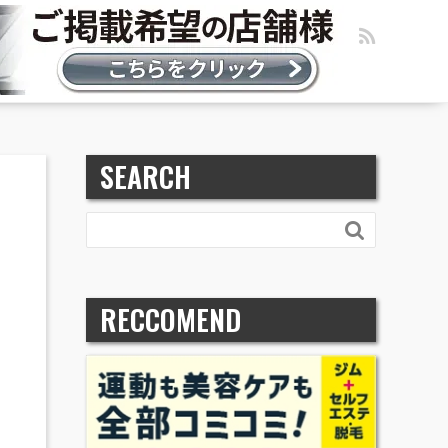
SEARCH

RECCOMEND