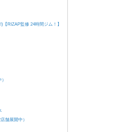
!)【RIZAP監修 24時間ジム！】
中）
子
2店舗展開中）