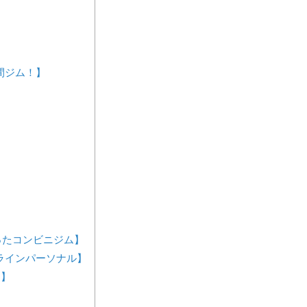
4時間ジム！】
が作ったコンビニジム】
ンラインパーソナル】
ス】