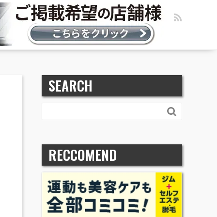
SEARCH

RECCOMEND