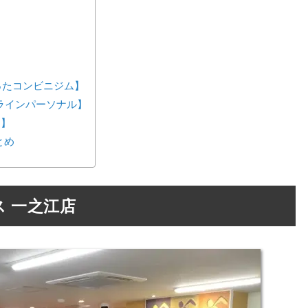
が作ったコンビニジム】
ンラインパーソナル】
ス】
とめ
 一之江店