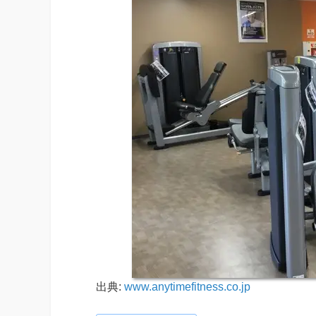
出典:
www.anytimefitness.co.jp