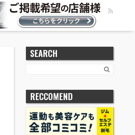
SEARCH

RECCOMEND