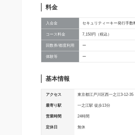
料金
入会金
セキュリティーキー発行手数料5
コース料金
7,150円（税込）
回数券/都度利用
ー
体験等
ー
基本情報
アクセス
東京都江戸川区西一之江3-12-35
最寄り駅
一之江駅 徒歩13分
営業時間
24時間
定休日
無休