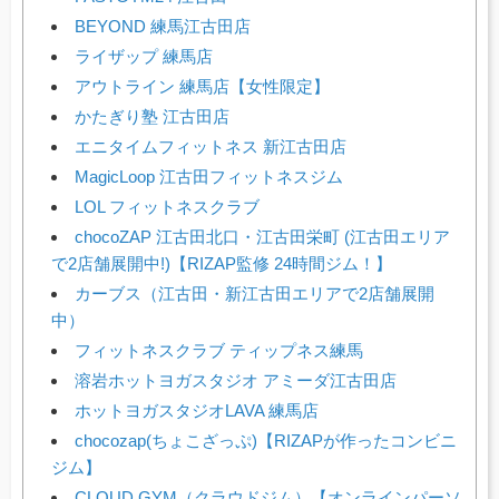
BEYOND 練馬江古田店
ライザップ 練馬店
アウトライン 練馬店【女性限定】
かたぎり塾 江古田店
エニタイムフィットネス 新江古田店
MagicLoop 江古田フィットネスジム
LOL フィットネスクラブ
chocoZAP 江古田北口・江古田栄町 (江古田エリア
で2店舗展開中!)【RIZAP監修 24時間ジム！】
カーブス（江古田・新江古田エリアで2店舗展開
中）
フィットネスクラブ ティップネス練馬
溶岩ホットヨガスタジオ アミーダ江古田店
ホットヨガスタジオLAVA 練馬店
chocozap(ちょこざっぷ)【RIZAPが作ったコンビニ
ジム】
CLOUD GYM（クラウドジム）【オンラインパーソ