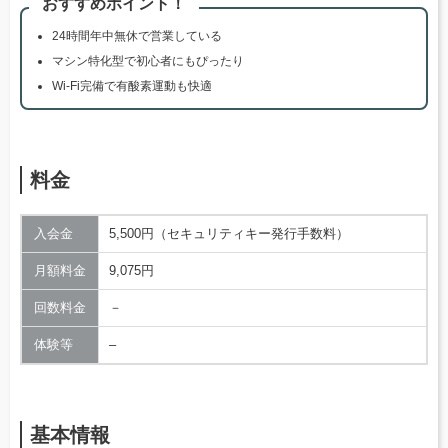
おすすめポイント！
24時間年中無休で営業している
マシン特化型で初心者にもぴったり
Wi-Fi完備で有酸素運動も快適
料金
入会金
5,500円（セキュリティキー発行手数料）
月額料金
9,075円
回数料金
－
体験等
–
基本情報