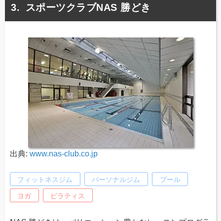
スポーツクラブNAS 勝どき
出典:
www.nas-club.co.jp
フィットネスジム
パーソナルジム
プール
ヨガ
ピラティス