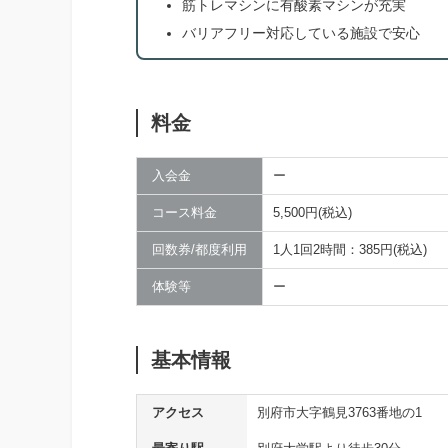
筋トレマシンに有酸素マシンが充実
バリアフリー対応している施設で安心
料金
入会金
ー
コース料金
5,500円(税込)
回数券/都度利用
1人1回2時間：385円(税込)
体験等
ー
基本情報
アクセス
別府市大字鶴見3763番地の1