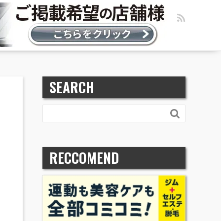
SEARCH

RECCOMEND