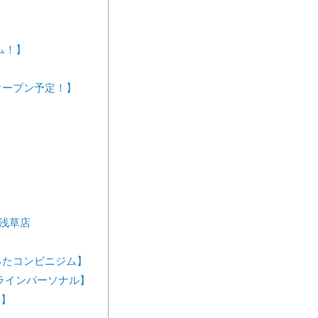
ジム！】
規オープン予定！】
 浅草店
が作ったコンビニジム】
ンラインパーソナル】
ス】