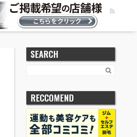
SEARCH

RECCOMEND