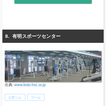
有明スポーツセンター
出典:
www.koto-hsc.or.jp
公営ジム
プール