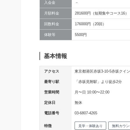
入会金
－
月額料金
281600円（短期集中コース16）
回数料金
176000円（20回）
体験等
5500円
基本情報
アクセス
東京都港区赤坂3-10-5赤坂クイン
最寄り駅
「赤坂見附駅」より徒歩2分
営業時間
月〜日 10:00〜22:00
定休日
無休
電話番号
03-6807-4265
特徴
見学・体験あり
無料カウン