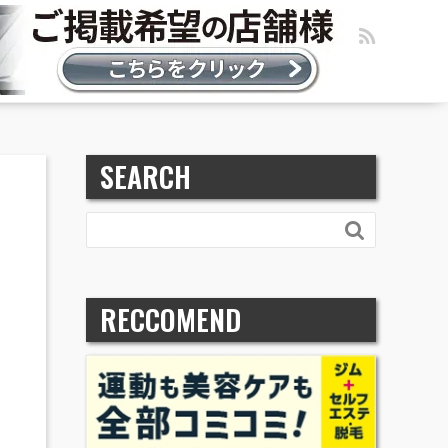
SEARCH

RECCOMEND