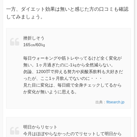
一方、ダイエット効果は無いと感じた方の口コミも確認
してみましょう。
挫折しそう
165㎝/60㎏
毎日ウォーキングや筋トレやってるけど全く変化が
無い。1ヶ月過ぎたのに-1㎏から全然減らない。
勿論、1200㌍で抑える努力や炭酸系飲料も大好きだ
ったが、ここ1ヶ月飲んでないのに・・・
見た目に変化は、毎日鏡で全身チェックしてるから
か変化が無いように思える。
出典：
fitsearch.jp
明日からリセット
今月はほぼやらなかったのでリセットして明日から