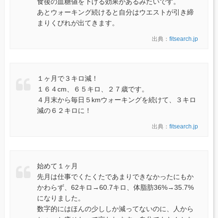
食後の血糖値を下げる効果があるみたいです。
あとウォーキング続けると自分はウエストが引き締
まりくびれが出てきます。
出典：
fitsearch.jp
１ヶ月で３キロ減！
１６４cm、６５キロ、２７歳です。
４月末から毎日５kmウォーキングを続けて、３キロ
減の６２キロに！
出典：
fitsearch.jp
始めて１ヶ月
先月は仕事でくたくたであまりできなかったにもか
かわらず、62キロ→60.7キロ、体脂肪36%→35.7%
になりました。
数字的にはほんの少ししか減ってないのに、人から