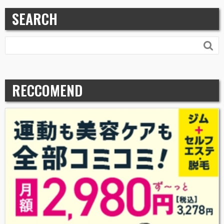
SEARCH

RECCOMEND