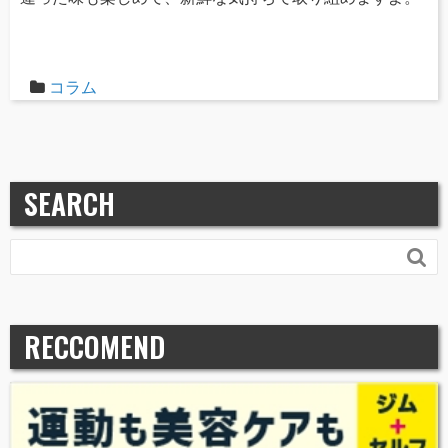
コラム
SEARCH

RECCOMEND