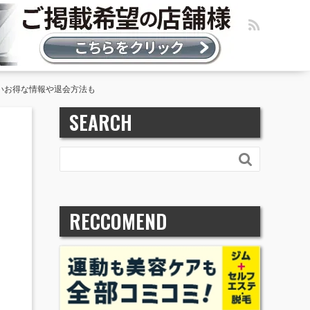
たいお得な情報や退会方法も
SEARCH

RECCOMEND