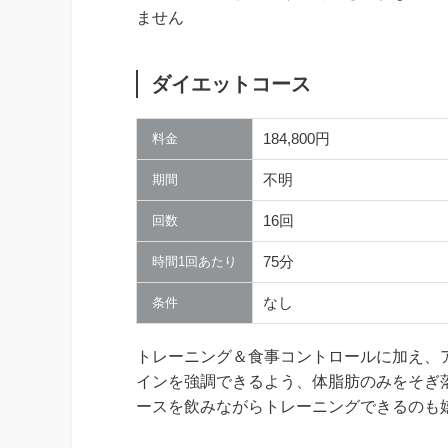
ません
ダイエットコース
184,800円
料金
不明
期間
16回
回数
75分
時間1回あたり
なし
条件
トレーニング＆食事コントロールに加え、
インを強調できるよう、体脂肪のみをそぎ
ースを飲みながらトレーニングできるのも