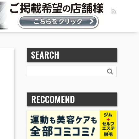
SEARCH

RECCOMEND